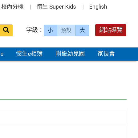
校內分機
懷生 Super Kids
English
送出
字級：
網站導覽
小
預設
大
搜
尋：
e
懷生e相簿
附設幼兒園
家長會