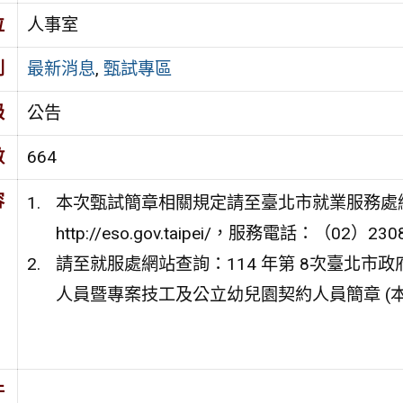
位
人事室
別
最新消息
,
甄試專區
級
公告
數
664
容
本次甄試簡章相關規定請至臺北市就業服務處
http://eso.gov.taipei/，服務電話：（02）23
請至就服處網站查詢：114 年第 8次臺北
人員暨專案技工及公立幼兒園契約人員簡章 (本
件