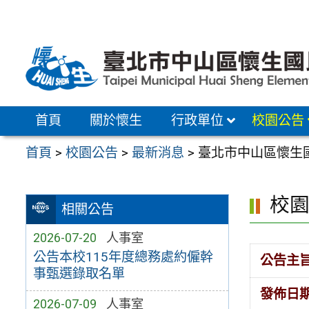
跳
至
主
要
內
容
首頁
關於懷生
行政單位
校園公告
區
首頁
>
校園公告
>
最新消息
>
臺北市中山區懷生
校
相關公告
2026-07-20
人事室
公告本校115年度總務處約僱幹
公告主
事甄選錄取名單
發佈日
2026-07-09
人事室