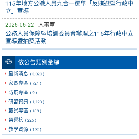
115年地方公職人員九合一選舉「反賄選暨行政中
立」宣導
2026-06-22
人事室
公務人員保障暨培訓委員會辦理之115年行政中立
宣導暨抽獎活動
依公告類別彙總
最新消息
( 3,020 )
家長專區
( 721 )
防疫專區
( 9 )
研習資訊
( 1,123 )
甄試專區
( 138 )
榮譽榜
( 226 )
教學資源
( 192 )