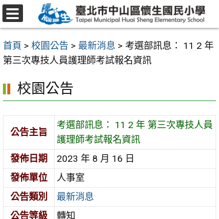
跳
至
選
主
單
首頁
>
校園公告
>
最新消息
>
考選部訊息： 11 2 年
要
第三次專技人員護理師考試報名資訊
內
容
校園公告
區
考選部訊息： 11 2 年 第三次專技人員
公告主旨
護理師考試報名資訊
發佈日期
2023 年 8 月 16 日
發佈單位
人事室
公告類別
最新消息
公告等級
轉知