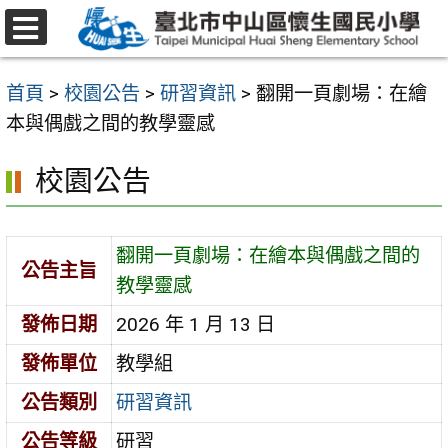
跳
至
選
主
單
首頁
>
校園公告
>
研習資訊
>
翻開一頁劇場：在繪
要
本與偶戲之間的教學靈感
內
容
校園公告
區
翻開一頁劇場：在繪本與偶戲之間的
公告主旨
教學靈感
發佈日期
2026 年 1 月 13 日
發佈單位
教學組
公告類別
研習資訊
公告等級
研習