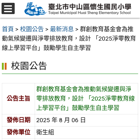
跳
至
選
主
單
首頁
>
校園公告
>
最新消息
>
群創教育基金會為推
要
動氣候變遷與淨零排放教育，設計 「2025淨零教育
內
線上學習平台」鼓勵學生自主學習
容
區
校園公告
群創教育基金會為推動氣候變遷與淨
公告主旨
零排放教育，設計 「2025淨零教育線
上學習平台」鼓勵學生自主學習
發佈日期
2025 年 8 月 06 日
發佈單位
衛生組