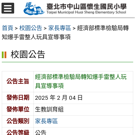
跳
至
選
主
單
首頁
>
校園公告
>
家長專區
>
經濟部標準檢驗局轉
要
知爆手雷整人玩具宣導事項
內
容
校園公告
區
經濟部標準檢驗局轉知爆手雷整人玩
公告主旨
具宣導事項
發佈日期
2025 年 2 月 04 日
發佈單位
生教訓育組
公告類別
家長專區
公告等級
公告