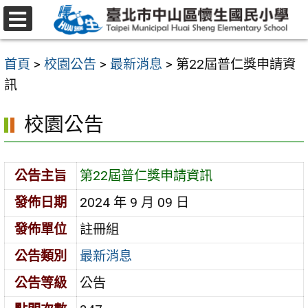
跳
至
選
主
單
首頁
>
校園公告
>
最新消息
>
第22屆普仁獎申請資
要
訊
內
容
校園公告
區
公告主旨
第22屆普仁獎申請資訊
發佈日期
2024 年 9 月 09 日
發佈單位
註冊組
公告類別
最新消息
公告等級
公告