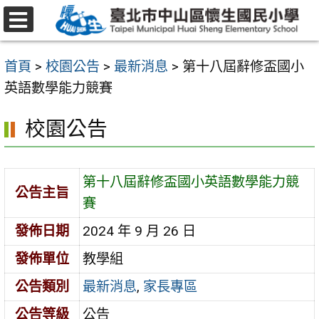
跳
至
選
主
單
首頁
>
校園公告
>
最新消息
>
第十八屆辭修盃國小
要
英語數學能力競賽
內
容
校園公告
區
第十八屆辭修盃國小英語數學能力競
公告主旨
賽
發佈日期
2024 年 9 月 26 日
發佈單位
教學組
公告類別
最新消息
,
家長專區
公告等級
公告