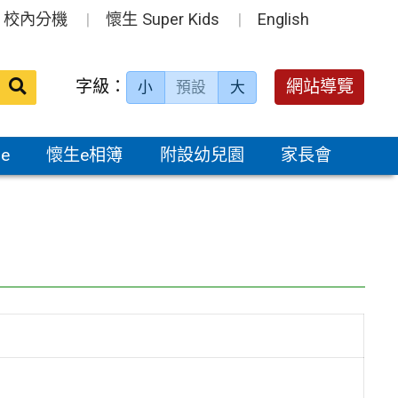
校內分機
懷生 Super Kids
English
送出
字級：
網站導覽
小
預設
大
搜
尋：
e
懷生e相簿
附設幼兒園
家長會