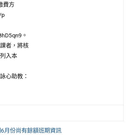
繳費方
/p
i8hD5qn9。
課者，將核
列入本
詠心助教：
期6月份尚有餘額班期資訊