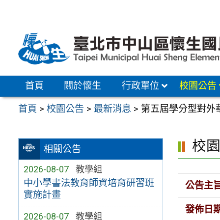
跳
至
主
要
內
容
首頁
關於懷生
行政單位
校園公告
區
首頁
>
校園公告
>
最新消息
>
第五屆學分型對外
校
相關公告
2026-08-07
教學組
中小學書法教育師資培育研習班
公告主
實施計畫
發佈日
2026-08-07
教學組