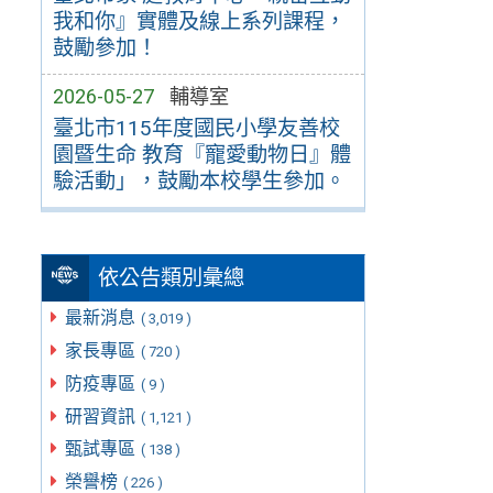
我和你』實體及線上系列課程，
鼓勵參加！
2026-05-27
輔導室
臺北市115年度國民小學友善校
園暨生命 教育『寵愛動物日』體
驗活動」，鼓勵本校學生參加。
依公告類別彙總
最新消息
( 3,019 )
家長專區
( 720 )
防疫專區
( 9 )
研習資訊
( 1,121 )
甄試專區
( 138 )
榮譽榜
( 226 )