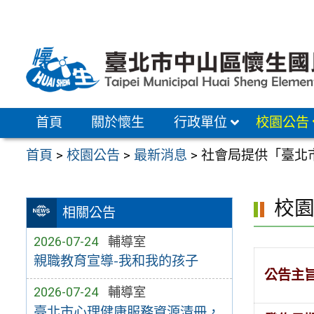
跳
至
主
要
內
容
首頁
關於懷生
行政單位
校園公告
區
首頁
>
校園公告
>
最新消息
>
社會局提供「臺北
校
相關公告
2026-07-24
輔導室
親職教育宣導-我和我的孩子
公告主
2026-07-24
輔導室
臺北市心理健康服務資源清冊，