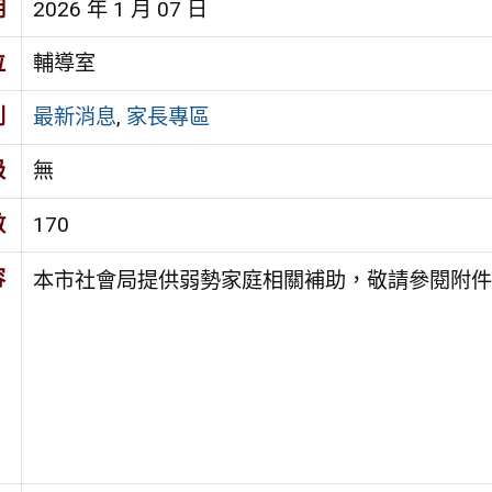
期
2026 年 1 月 07 日
位
輔導室
別
最新消息
,
家長專區
級
無
數
170
容
本市社會局提供弱勢家庭相關補助，敬請參閱附件