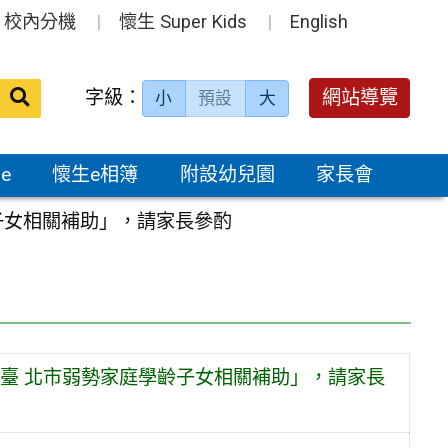
校內分機
懷生 Super Kids
English
送出
字級：
網站導覽
小
預設
大
搜
尋：
e
懷生e相簿
附設幼兒園
家長會
子女相關補助」，請家長參酌
臺 北市弱勢家庭學齡子女相關補助」，請家長