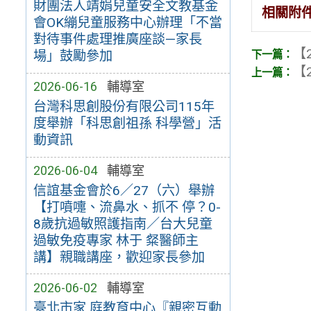
財團法人靖娟兒童安全文教基金
相關附
會OK繃兒童服務中心辦理「不當
對待事件處理推廣座談—家長
【2
場」鼓勵參加
【2
2026-06-16
輔導室
台灣科思創股份有限公司115年
度舉辦「科思創祖孫 科學營」活
動資訊
2026-06-04
輔導室
信誼基金會於6／27（六）舉辦
【打噴嚏、流鼻水、抓不 停？0-
8歲抗過敏照護指南／台大兒童
過敏免疫專家 林于 粲醫師主
講】親職講座，歡迎家長參加
2026-06-02
輔導室
臺北市家 庭教育中心『親密互動