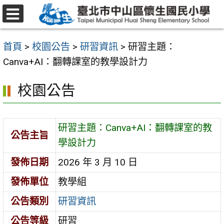
跳
至
選
主
單
首頁
>
校園公告
>
研習資訊
>
研習主題：
要
Canva+AI：翻轉課室的教學設計力
內
容
校園公告
區
研習主題：Canva+AI：翻轉課室的教
公告主旨
學設計力
發佈日期
2026 年 3 月 10 日
發佈單位
教學組
公告類別
研習資訊
公告等級
研習