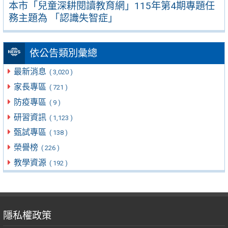
本市「兒童深耕閱讀教育網」115年第4期專題任
務主題為 「認識失智症」
依公告類別彙總
最新消息
( 3,020 )
家長專區
( 721 )
防疫專區
( 9 )
研習資訊
( 1,123 )
甄試專區
( 138 )
榮譽榜
( 226 )
教學資源
( 192 )
隱私權政策