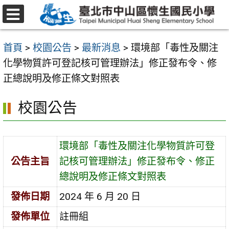
跳
至
選
主
單
首頁
>
校園公告
>
最新消息
>
環境部「毒性及關注
要
化學物質許可登記核可管理辦法」修正發布令、修
內
正總說明及修正條文對照表
容
區
校園公告
環境部「毒性及關注化學物質許可登
公告主旨
記核可管理辦法」修正發布令、修正
總說明及修正條文對照表
發佈日期
2024 年 6 月 20 日
發佈單位
註冊組