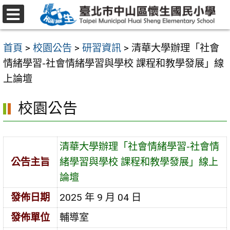
跳
至
選
主
單
首頁
>
校園公告
>
研習資訊
>
清華大學辦理「社會
要
情緒學習-社會情緒學習與學校 課程和教學發展」線
內
上論壇
容
區
校園公告
清華大學辦理「社會情緒學習-社會情
公告主旨
緒學習與學校 課程和教學發展」線上
論壇
發佈日期
2025 年 9 月 04 日
發佈單位
輔導室