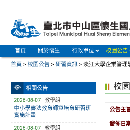
跳
至
主
要
內
容
首頁
關於懷生
行政單位
校園公告
區
首頁
>
校園公告
>
研習資訊
>
淡江大學企業管理
校
相關公告
2026-08-07
教學組
中小學書法教育師資培育研習班
公告主
實施計畫
發佈日
2026-08-07
教學組