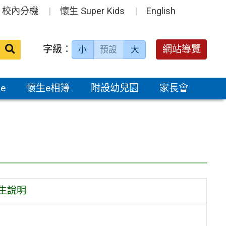
校內分機
懷生 Super Kids
English
送出
字級：
網站導覽
小
預設
大
搜
尋：
e
懷生e相簿
附設幼兒園
家長會
生說明