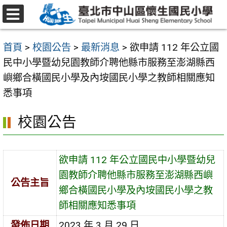
跳
至
選
主
單
首頁
>
校園公告
>
最新消息
>
欲申請 112 年公立國
要
民中小學暨幼兒園教師介聘他縣市服務至澎湖縣西
內
嶼鄉合橫國民小學及內垵國民小學之教師相關應知
容
悉事項
區
校園公告
欲申請 112 年公立國民中小學暨幼兒
園教師介聘他縣市服務至澎湖縣西嶼
公告主旨
鄉合橫國民小學及內垵國民小學之教
師相關應知悉事項
發佈日期
2023 年 3 月 29 日