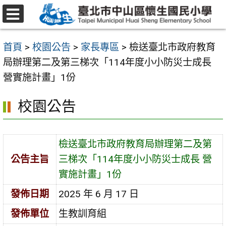
跳
至
選
主
單
首頁
>
校園公告
>
家長專區
>
檢送臺北市政府教育
要
局辦理第二及第三梯次「114年度小小防災士成長
內
營實施計畫」1份
容
區
校園公告
檢送臺北市政府教育局辦理第二及第
公告主旨
三梯次「114年度小小防災士成長 營
實施計畫」1份
發佈日期
2025 年 6 月 17 日
發佈單位
生教訓育組