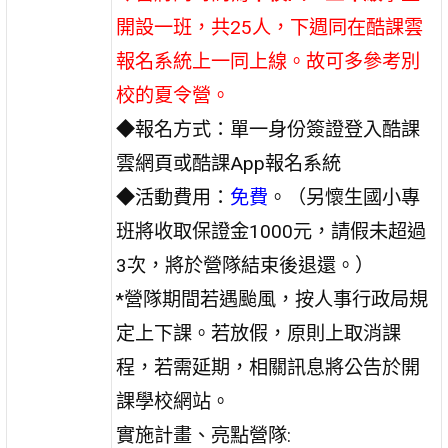
開設一班，共25人，下週同在酷課雲
報名系統上一同上線。故可多參考別
校的夏令營。
◆報名方式：單一身份簽證登入酷課
雲網頁或酷課App報名系統
◆活動費用：
免費
。（另懷生國小專
班
將收取保證金1000元，請假未超過
3次，將於營隊結束後退還。）
*營隊期間若遇颱風，按人事行政局規
定上下課。若放假，原則上取消課
程，若需延期，相關訊息將公告於開
課學校網站。
實施計畫、亮點營隊: