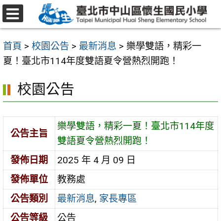
跳
至
選
主
單
首頁
>
校園公告
>
最新消息
>
樂學雙語，精彩一
要
夏！臺北市114年度雙語夏令營熱烈開跑！
內
容
校園公告
區
樂學雙語，精彩一夏！臺北市114年度
公告主旨
雙語夏令營熱烈開跑！
發佈日期
2025 年 4 月 09 日
發佈單位
教務處
公告類別
最新消息
,
家長專區
公告等級
公告