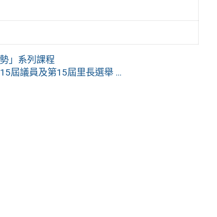
趨勢」系列課程
屆議員及第15屆里長選舉 ...