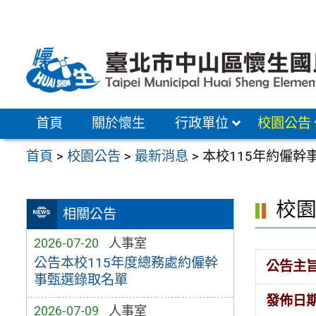
跳
至
主
要
內
容
首頁
關於懷生
行政單位
校園公告
區
首頁
>
校園公告
>
最新消息
>
本校115年約僱幹
校
相關公告
2026-07-20
人事室
公告本校115年度總務處約僱幹
公告主
事甄選錄取名單
發佈日
2026-07-09
人事室