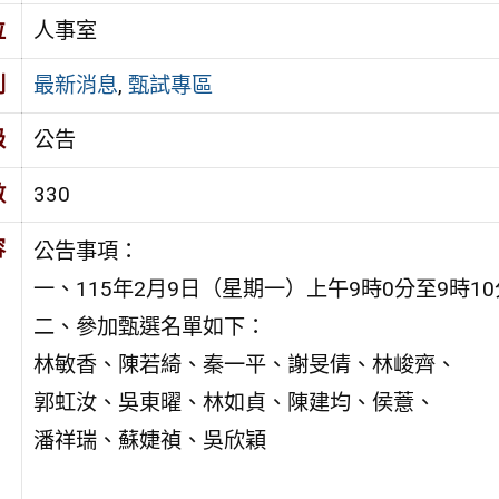
位
人事室
別
最新消息
,
甄試專區
級
公告
數
330
容
公告事項：
一、115年2月9日（星期一）上午9時0分至9時
二、參加甄選名單如下：
林敏香、陳若綺、秦一平、謝旻倩、林峻齊、
郭虹汝、吳東曜、林如貞、陳建均、侯薏、
潘祥瑞、蘇婕禎、吳欣穎