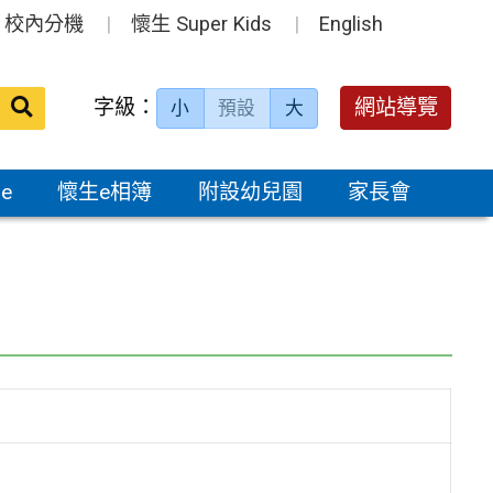
校內分機
懷生 Super Kids
English
送出
字級：
網站導覽
小
預設
大
搜
尋：
e
懷生e相簿
附設幼兒園
家長會