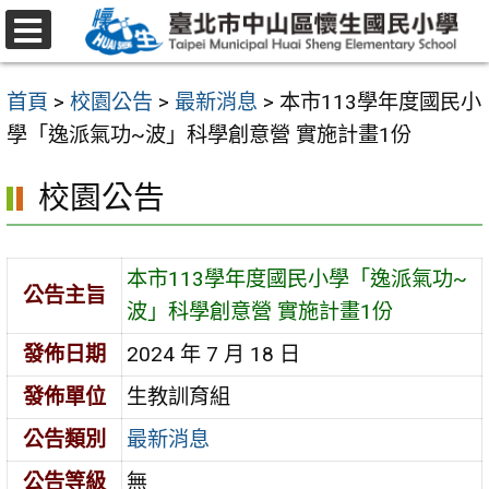
跳
至
選
主
單
首頁
>
校園公告
>
最新消息
>
本市113學年度國民小
要
學「逸派氣功~波」科學創意營 實施計畫1份
內
容
校園公告
區
本市113學年度國民小學「逸派氣功~
公告主旨
波」科學創意營 實施計畫1份
發佈日期
2024 年 7 月 18 日
發佈單位
生教訓育組
公告類別
最新消息
公告等級
無