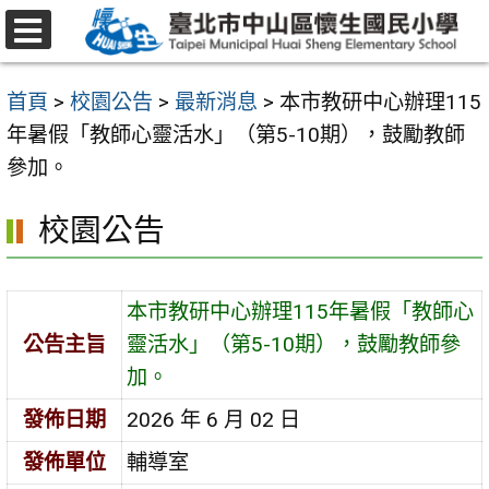
跳
至
選
主
單
首頁
>
校園公告
>
最新消息
>
本市教研中心辦理115
要
年暑假「教師心靈活水」（第5-10期），鼓勵教師
內
參加。
容
區
校園公告
本市教研中心辦理115年暑假「教師心
公告主旨
靈活水」（第5-10期），鼓勵教師參
加。
發佈日期
2026 年 6 月 02 日
發佈單位
輔導室