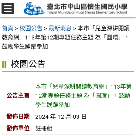
跳
至
選
主
單
首頁
>
校園公告
>
最新消息
>
本市「兒童深耕閱讀
要
教育網」113年第12期專題任務主題 為「圓環」，
內
鼓勵學生踴躍參加
容
區
校園公告
本市「兒童深耕閱讀教育網」113年第
公告主旨
12期專題任務主題 為「圓環」，鼓勵
學生踴躍參加
發佈日期
2024 年 12 月 03 日
發佈單位
註冊組