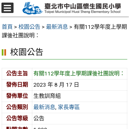
跳
至
選
主
單
首頁
>
校園公告
>
最新消息
>
有關112學年度上學期
要
課後社團說明：
內
容
校園公告
區
公告主旨
有關112學年度上學期課後社團說明：
發佈日期
2023 年 8 月 17 日
發佈單位
生教訓育組
公告類別
最新消息
,
家長專區
公告等級
公告