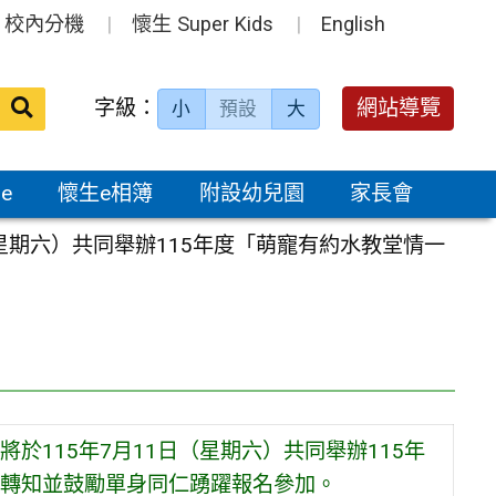
校內分機
懷生 Super Kids
English
送出
字級：
網站導覽
小
預設
大
搜
尋：
e
懷生e相簿
附設幼兒園
家長會
星期六）共同舉辦115年度「萌寵有約水教堂情一
於115年7月11日（星期六）共同舉辦115年
轉知並鼓勵單身同仁踴躍報名參加。