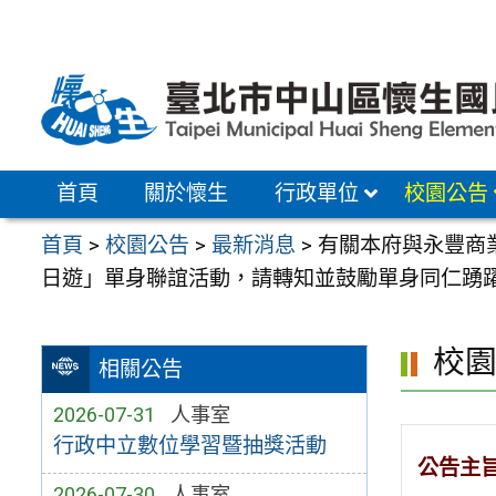
跳
至
主
要
內
容
首頁
關於懷生
行政單位
校園公告
區
首頁
>
校園公告
>
最新消息
>
有關本府與永豐商業
日遊」單身聯誼活動，請轉知並鼓勵單身同仁踴
校
相關公告
2026-07-31
人事室
行政中立數位學習暨抽獎活動
公告主
2026-07-30
人事室