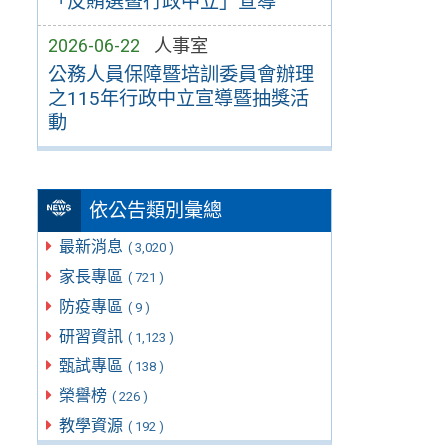
「反賄選暨行政中立」宣導
2026-06-22
人事室
公務人員保障暨培訓委員會辦理
之115年行政中立宣導暨抽獎活
動
依公告類別彙總
最新消息
( 3,020 )
家長專區
( 721 )
防疫專區
( 9 )
研習資訊
( 1,123 )
甄試專區
( 138 )
榮譽榜
( 226 )
教學資源
( 192 )