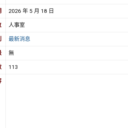
期
2026 年 5 月 18 日
位
人事室
別
最新消息
級
無
數
113
容