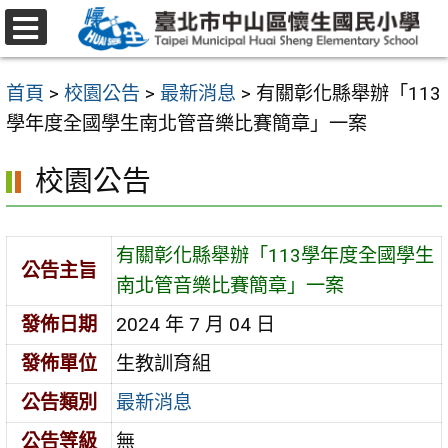
跳
至
選
主
單
首頁
>
校園公告
>
最新消息
>
有關彰化縣舉辦「113
要
學年度全國學生南北管音樂比賽簡章」一案
內
容
校園公告
區
有關彰化縣舉辦「113學年度全國學生
公告主旨
南北管音樂比賽簡章」一案
發佈日期
2024 年 7 月 04 日
發佈單位
生教訓育組
公告類別
最新消息
公告等級
無