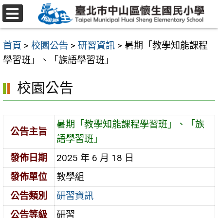
跳
至
選
主
單
首頁
>
校園公告
>
研習資訊
>
暑期「教學知能課程
要
學習班」、「族語學習班」
內
容
校園公告
區
暑期「教學知能課程學習班」、「族
公告主旨
語學習班」
發佈日期
2025 年 6 月 18 日
發佈單位
教學組
公告類別
研習資訊
公告等級
研習