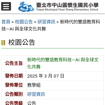
跳
至
選
主
單
首頁
>
校園公告
>
研習資訊
>
新時代的雙語教育科
要
技—AI 與全球文化共舞
內
容
校園公告
區
新時代的雙語教育科技—AI 與全球文
公告主旨
化共舞
發佈日期
2025 年 3 月 07 日
發佈單位
教學組
公告類別
研習資訊
公告等級
公告