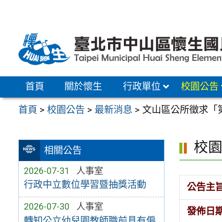
跳
至
主
要
內
容
首頁
關於懷生
行政單位
校園公告
區
首頁
>
校園公告
>
最新消息
>
文山區公所徵求「第
校
相關公告
2026-07-31
人事室
行政中立數位學習暨抽獎活動
公告主
2026-07-30
人事室
發佈日
轉知公立幼兒園教師職前具有偏