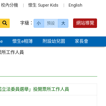
校內分機
懷生 Super Kids
English
送出
字級：
網站導覽
小
預設
大
搜
尋：
e
懷生e相簿
附設幼兒園
家長會
票所工作人員
1 屆立法委員選舉」投開票所工作人員