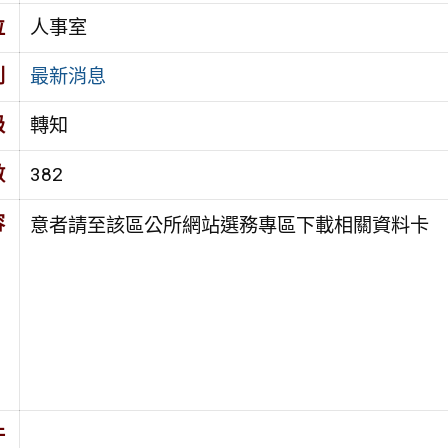
位
人事室
別
最新消息
級
轉知
數
382
容
意者請至該區公所網站選務專區下載相關資料卡
件