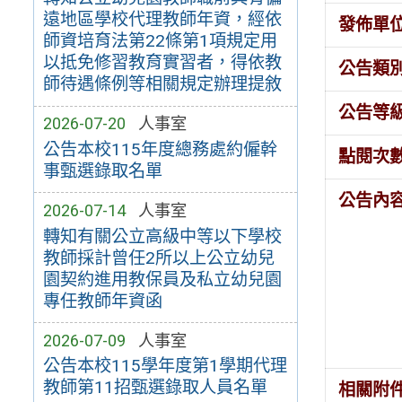
遠地區學校代理教師年資，經依
發佈單
師資培育法第22條第1項規定用
以抵免修習教育實習者，得依教
公告類
師待遇條例等相關規定辦理提敘
公告等
2026-07-20
人事室
公告本校115年度總務處約僱幹
點閱次
事甄選錄取名單
公告內
2026-07-14
人事室
轉知有關公立高級中等以下學校
教師採計曾任2所以上公立幼兒
園契約進用教保員及私立幼兒園
專任教師年資函
2026-07-09
人事室
公告本校115學年度第1學期代理
教師第11招甄選錄取人員名單
相關附