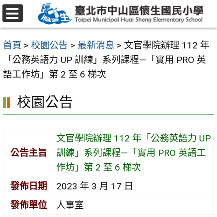
跳
至
選
主
單
首頁
>
校園公告
>
最新消息
>
文官學院辦理 112 年
要
「公務英語力 UP 訓練」系列課程—「實用 PRO 英
內
語工作坊」第 2 至 6 梯次
容
區
校園公告
文官學院辦理 112 年「公務英語力 UP
公告主旨
訓練」系列課程—「實用 PRO 英語工
作坊」第 2 至 6 梯次
發佈日期
2023 年 3 月 17 日
發佈單位
人事室