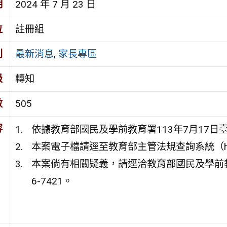
期
2024 年 7 月 23 日
位
註冊組
別
最新消息
,
家長專區
級
轉知
數
505
容
依據教育部國民及學前教育署113年7月17日臺教
本案電子檔請逕至教育部主管法規查詢系統（https://
本案倘有相關疑義，請逕洽教育部國民及學前教
6-7421。