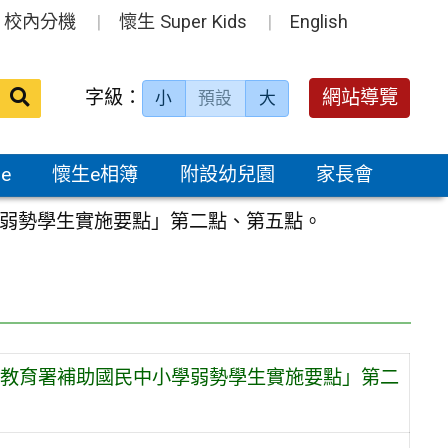
校內分機
懷生 Super Kids
English
送出
字級：
網站導覽
小
預設
大
搜
尋：
e
懷生e相簿
附設幼兒園
家長會
弱勢學生實施要點」第二點、第五點。
教育署補助國民中小學弱勢學生實施要點」第二