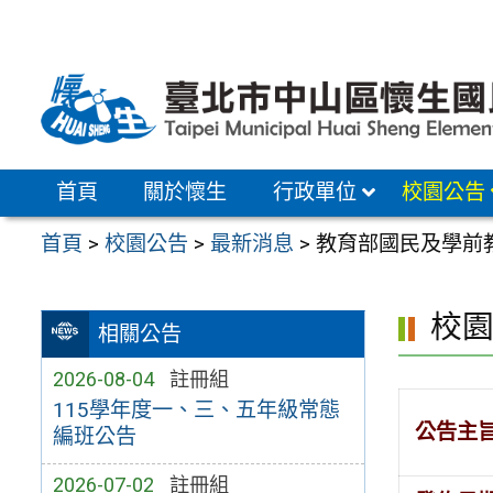
跳
至
主
要
內
容
首頁
關於懷生
行政單位
校園公告
區
首頁
>
校園公告
>
最新消息
>
教育部國民及學前
校
相關公告
2026-08-04
註冊組
115學年度一、三、五年級常態
公告主
編班公告
2026-07-02
註冊組