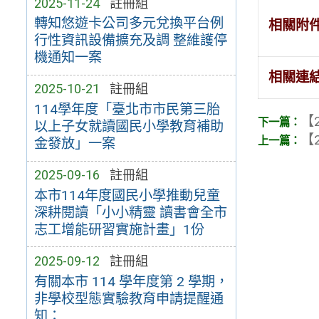
2025-11-24
註冊組
轉知悠遊卡公司多元兌換平台例
相關附
行性資訊設備擴充及調 整維護停
機通知一案
相關連
2025-10-21
註冊組
114學年度「臺北市市民第三胎
【2
以上子女就讀國民小學教育補助
【2
金發放」一案
2025-09-16
註冊組
本市114年度國民小學推動兒童
深耕閱讀「小小精靈 讀書會全市
志工增能研習實施計畫」1份
2025-09-12
註冊組
有關本市 114 學年度第 2 學期，
非學校型態實驗教育申請提醒通
知：