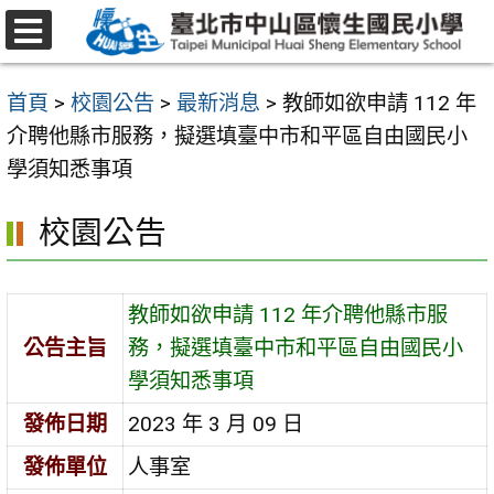
跳
至
選
主
單
首頁
>
校園公告
>
最新消息
>
教師如欲申請 112 年
要
介聘他縣市服務，擬選填臺中市和平區自由國民小
內
學須知悉事項
容
區
校園公告
教師如欲申請 112 年介聘他縣市服
公告主旨
務，擬選填臺中市和平區自由國民小
學須知悉事項
發佈日期
2023 年 3 月 09 日
發佈單位
人事室