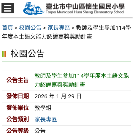
跳
至
選
主
單
首頁
>
校園公告
>
家長專區
>
教師及學生參加114學
要
年度本土語文能力認證嘉獎獎勵計畫
內
容
校園公告
區
教師及學生參加114學年度本土語文能
公告主旨
力認證嘉獎獎勵計畫
發佈日期
2026 年 1 月 29 日
發佈單位
教學組
公告類別
家長專區
公告等級
公告