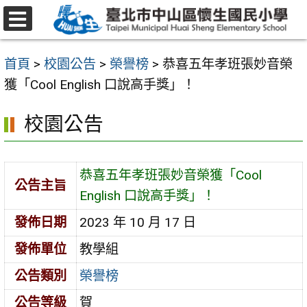
跳
至
選
主
單
首頁
>
校園公告
>
榮譽榜
>
恭喜五年孝班張妙音榮
要
獲「Cool English 口說高手獎」！
內
容
校園公告
區
恭喜五年孝班張妙音榮獲「Cool
公告主旨
English 口說高手獎」！
發佈日期
2023 年 10 月 17 日
發佈單位
教學組
公告類別
榮譽榜
公告等級
賀