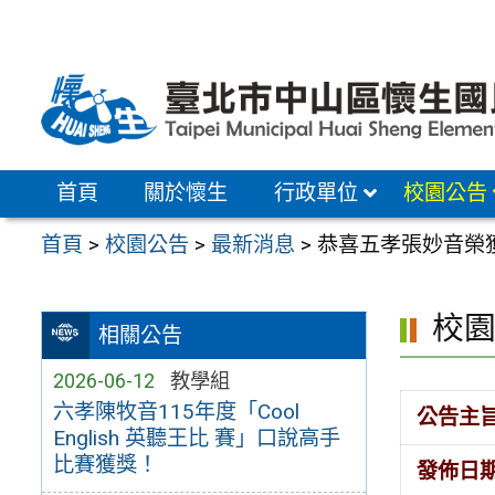
跳
至
主
要
內
容
首頁
關於懷生
行政單位
校園公告
區
首頁
>
校園公告
>
最新消息
>
恭喜五孝張妙音榮獲11
校
相關公告
2026-06-12
教學組
六孝陳牧音115年度「Cool
公告主
English 英聽王比 賽」口說高手
比賽獲獎！
發佈日