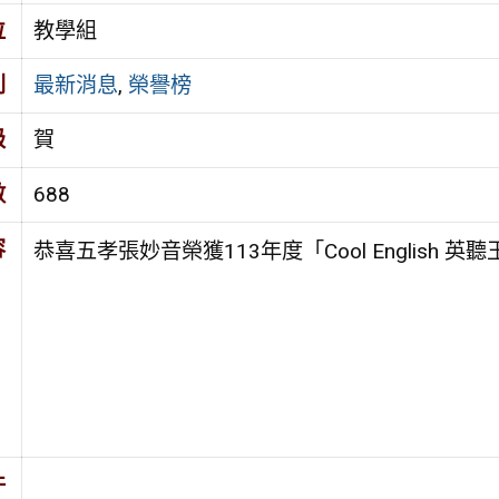
位
教學組
別
最新消息
,
榮譽榜
級
賀
數
688
容
恭喜五孝張妙音榮獲113年度「Cool English 
件