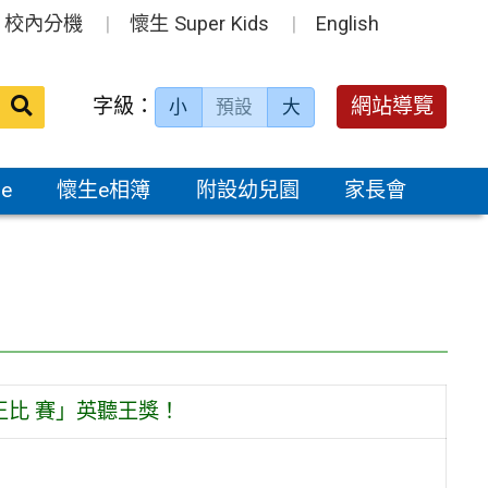
校內分機
懷生 Super Kids
English
送出
字級：
網站導覽
小
預設
大
搜
尋：
e
懷生e相簿
附設幼兒園
家長會
英聽王比 賽」英聽王獎！