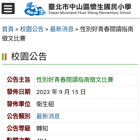
跳
至
選
主
單
首頁
>
校園公告
>
最新消息
>
性別好青春閱讀指南
要
徵文比賽
內
容
校園公告
區
公告主旨
性別好青春閱讀指南徵文比賽
發佈日期
2023 年 9 月 15 日
發佈單位
衛生組
公告類別
最新消息
公告等級
轉知