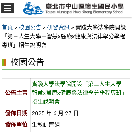
跳
至
選
主
單
首頁
>
校園公告
>
研習資訊
>
實踐大學法學院開設
要
「第三人生大學－智慧x醫療x健康與法律學分學程
內
專班」招生說明會
容
區
校園公告
實踐大學法學院開設「第三人生大學－
公告主旨
智慧x醫療x健康與法律學分學程專班」
招生說明會
發佈日期
2025 年 6 月 27 日
發佈單位
生教訓育組