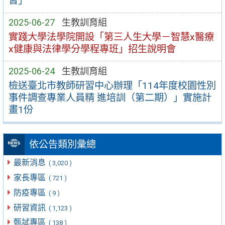
習」
2025-06-27
生教訓育組
實踐大學法學院開設「第三人生大學－智慧x醫療
x健康與法律學分學程專班」招生說明會
2025-06-24
生教訓育組
檢送臺北市教師研習中心辦理「114年度校園性別
事件調查專業人員精 進培訓（第二期）」實施計
畫1份
依公告類別彙總
最新消息
( 3,020 )
家長專區
( 721 )
防疫專區
( 9 )
研習資訊
( 1,123 )
甄試專區
( 138 )