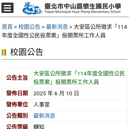
跳
至
選
主
單
首頁
>
校園公告
>
最新消息
>
大安區公所徵求「114
要
年度全國性公民投票案」投開票所工作人員
內
容
校園公告
區
大安區公所徵求「114年度全國性公民
公告主旨
投票案」投開票所工作人員
發佈日期
2025 年 6 月 10 日
發佈單位
人事室
公告類別
最新消息
公告等級
轉知