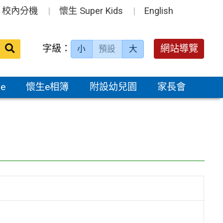
校內分機
懷生 Super Kids
English
送出
字級：
網站導覽
小
預設
大
搜
尋：
e
懷生e相簿
附設幼兒園
家長會