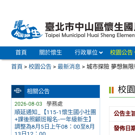
跳
至
主
要
內
容
首頁
關於懷生
行政單位
校園公告
區
首頁
>
校園公告
>
最新消息
>
城市探險 夢想無
校
相關公告
2026-08-03
學務處
順延通知_【115-1懷生國小社團
公告主
+課後照顧班報名-一年級新生】
調整為8月5日上午08：00至8月
發佈日
13日12：00