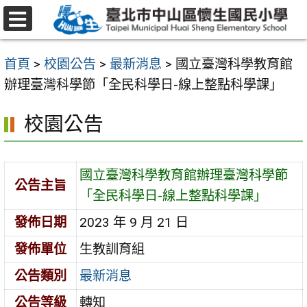
跳
至
選
主
單
首頁
>
校園公告
>
最新消息
>
國立臺灣科學教育館
要
辦理臺灣科學節「全民科學日-線上整點科學課」
內
容
校園公告
區
國立臺灣科學教育館辦理臺灣科學節
公告主旨
「全民科學日-線上整點科學課」
發佈日期
2023 年 9 月 21 日
發佈單位
生教訓育組
公告類別
最新消息
公告等級
轉知