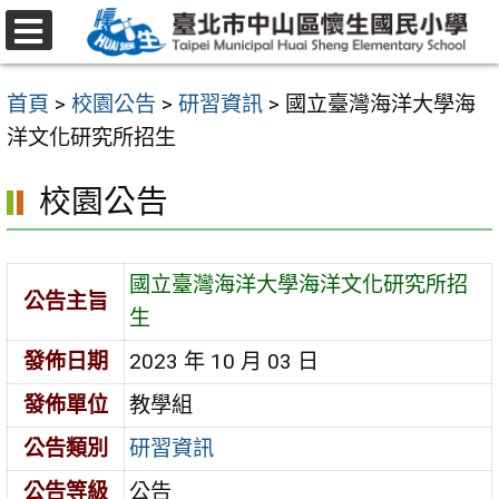
跳
至
選
主
單
首頁
>
校園公告
>
研習資訊
>
國立臺灣海洋大學海
要
洋文化研究所招生
內
容
校園公告
區
國立臺灣海洋大學海洋文化研究所招
公告主旨
生
發佈日期
2023 年 10 月 03 日
發佈單位
教學組
公告類別
研習資訊
公告等級
公告