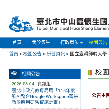
跳
至
主
要
內
容
首頁
關於懷生
行政單位
校園公告
區
首頁
>
校園公告
>
研習資訊
>
國立臺灣師範大學（
校
相關公告
2026-08-04
資訊組
臺北市政府教育局局「115年度
公告主
酷AI整合Google Workspace智慧
教學應用研習實施計畫」