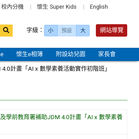
校內分機
懷生 Super Kids
English
送出
字級：
網站導覽
小
預設
大
搜
尋：
e
懷生e相簿
附設幼兒園
家長會
.0計畫「AI x 數學素養活動實作初階班」
教育署補助JDM 4.0計畫「AI x 數學素養