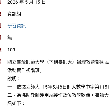
期
2026 年 5 月 15 日
位
資訊組
別
研習資訊
級
無
數
103
容
國立臺灣師範大學（下稱臺師大）辦理教育部國民及學前
活動實作初階班」
說明：
一、依據臺師大115年5月8日師大數學中字第1151
二、為協助教師運用AI製作數位教學軟體，臺師大
訊如下：