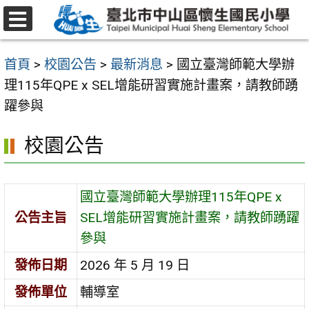
跳
至
選
主
單
首頁
>
校園公告
>
最新消息
>
國立臺灣師範大學辦
要
理115年QPE x SEL增能研習實施計畫案，請教師踴
內
躍參與
容
區
校園公告
國立臺灣師範大學辦理115年QPE x
公告主旨
SEL增能研習實施計畫案，請教師踴躍
參與
發佈日期
2026 年 5 月 19 日
發佈單位
輔導室