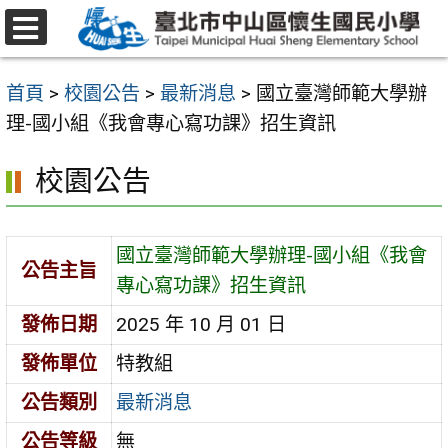
跳
至
選
主
單
首頁
>
校園公告
>
最新消息
>
國立臺灣師範大學辦
要
理-國小組《我會專心寫功課》招生資訊
內
容
校園公告
區
國立臺灣師範大學辦理-國小組《我會
公告主旨
專心寫功課》招生資訊
發佈日期
2025 年 10 月 01 日
發佈單位
特教組
公告類別
最新消息
公告等級
無