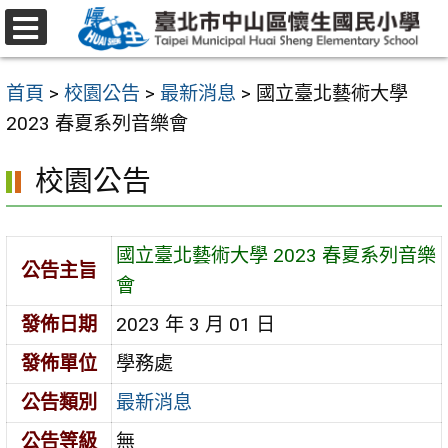
跳
至
選
主
單
首頁
>
校園公告
>
最新消息
>
國立臺北藝術大學
要
2023 春夏系列音樂會
內
容
校園公告
區
國立臺北藝術大學 2023 春夏系列音樂
公告主旨
會
發佈日期
2023 年 3 月 01 日
發佈單位
學務處
公告類別
最新消息
公告等級
無