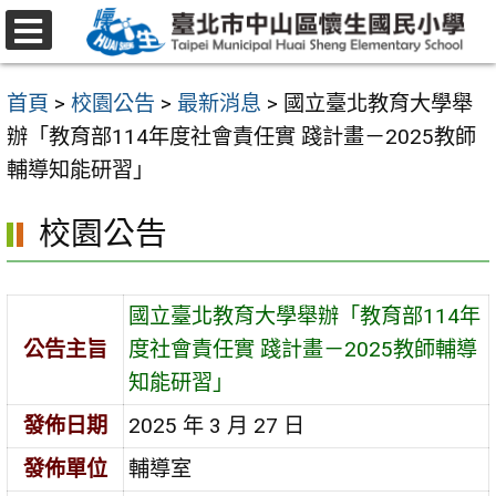
跳
至
選
主
單
首頁
>
校園公告
>
最新消息
>
國立臺北教育大學舉
要
辦「教育部114年度社會責任實 踐計畫－2025教師
內
輔導知能研習」
容
區
校園公告
國立臺北教育大學舉辦「教育部114年
公告主旨
度社會責任實 踐計畫－2025教師輔導
知能研習」
發佈日期
2025 年 3 月 27 日
發佈單位
輔導室