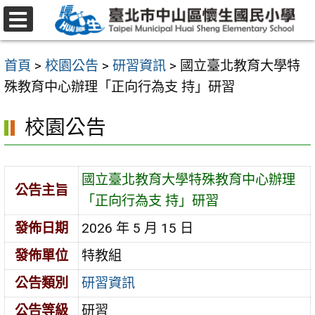
跳
至
選
主
單
首頁
>
校園公告
>
研習資訊
>
國立臺北教育大學特
要
殊教育中心辦理「正向行為支 持」研習
內
容
校園公告
區
國立臺北教育大學特殊教育中心辦理
公告主旨
「正向行為支 持」研習
發佈日期
2026 年 5 月 15 日
發佈單位
特教組
公告類別
研習資訊
公告等級
研習