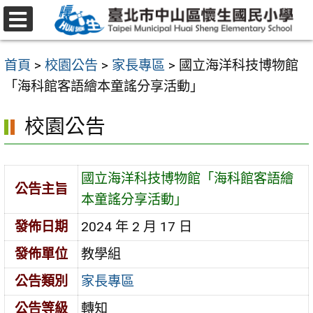
跳
至
選
主
單
首頁
>
校園公告
>
家長專區
>
國立海洋科技博物館
要
「海科館客語繪本童謠分享活動」
內
容
校園公告
區
國立海洋科技博物館「海科館客語繪
公告主旨
本童謠分享活動」
發佈日期
2024 年 2 月 17 日
發佈單位
教學組
公告類別
家長專區
公告等級
轉知