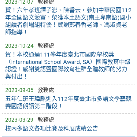
2023-12-07
教務處
賀！六年孝班譚子浵、陳香云，參加中華民國112
年全國語文競賽，榮獲本土語文(南王卑南語)國小
組讀者劇場組特優！感謝鄭春香老師、馮淑貞老
師指導！
2023-10-24
教務處
賀！本校通過111學年度臺北市國際學校獎
（International School Award,ISA）國際教育中級
認證！感謝雙語暨國際教育社群全體教師的努力
與付出！
2023-09-05
教務處
五年仁班王瑋麒進入112年度臺北市多語文學藝競
賽國語朗讀第二階段！
2023-03-29
教務處
校內多語文各項比賽及科展成績公告