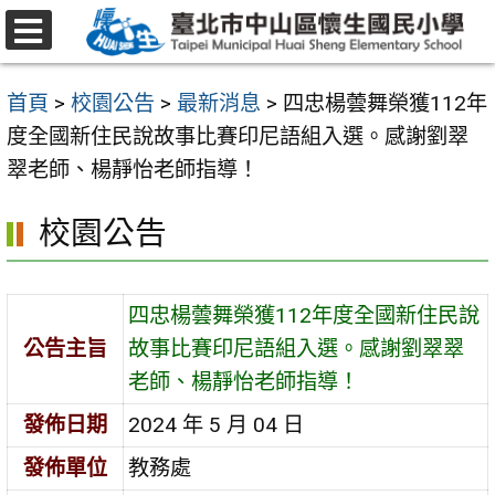
跳
至
選
主
單
首頁
>
校園公告
>
最新消息
>
四忠楊蕓舞榮獲112年
要
度全國新住民說故事比賽印尼語組入選。感謝劉翠
內
翠老師、楊靜怡老師指導！
容
區
校園公告
四忠楊蕓舞榮獲112年度全國新住民說
公告主旨
故事比賽印尼語組入選。感謝劉翠翠
老師、楊靜怡老師指導！
發佈日期
2024 年 5 月 04 日
發佈單位
教務處