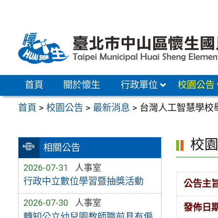
跳
至
主
要
內
容
首頁
關於懷生
行政單位
校園公告
區
首頁
>
校園公告
>
最新消息
>
台灣人工智慧學校舉
校
相關公告
2026-07-31
人事室
行政中立數位學習暨抽獎活動
公告主
2026-07-30
人事室
發佈日
轉知公立幼兒園教師職前具有偏