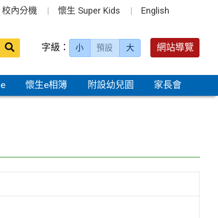
校內分機
懷生 Super Kids
English
送出
字級：
網站導覽
小
預設
大
搜
尋：
e
懷生e相簿
附設幼兒園
家長會
」