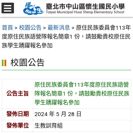
跳
至
選
主
單
首頁
>
校園公告
>
最新消息
>
原住民族委員會113年
要
度原住民族語營隊報名簡章1 份，請鼓勵貴校原住民
內
族學生踴躍報名參加
容
區
校園公告
原住民族委員會113年度原住民族語營
公告主旨
隊報名簡章1 份，請鼓勵貴校原住民族
學生踴躍報名參加
發佈日期
2024 年 5 月 28 日
發佈單位
生教訓育組