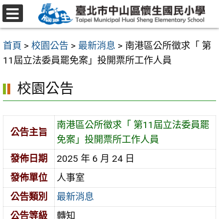
跳
至
選
主
單
首頁
>
校園公告
>
最新消息
>
南港區公所徵求「 第
要
11屆立法委員罷免案」投開票所工作人員
內
容
校園公告
區
南港區公所徵求「 第11屆立法委員罷
公告主旨
免案」投開票所工作人員
發佈日期
2025 年 6 月 24 日
發佈單位
人事室
公告類別
最新消息
公告等級
轉知