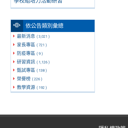
學校組培力活動研習
依公告類別彙總
最新消息
( 3,021 )
家長專區
( 721 )
防疫專區
( 9 )
研習資訊
( 1,126 )
甄試專區
( 138 )
榮譽榜
( 226 )
教學資源
( 192 )