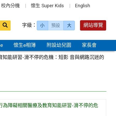
校內分機
懷生 Super Kids
English
送出
字級：
網站導覽
小
預設
大
搜
尋：
e
懷生e相簿
附設幼兒園
家長會
育知能研習-滑不停的危機：短影 音與網路沉迷的
 行為障礙相關醫療及教育知能研習-滑不停的危