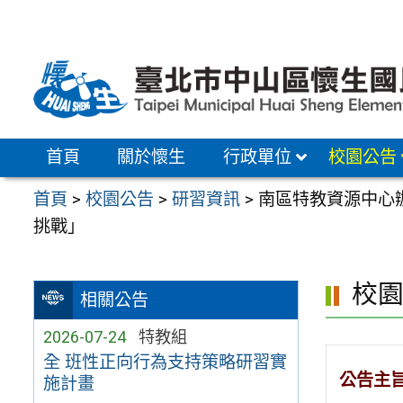
跳
至
主
要
內
容
首頁
關於懷生
行政單位
校園公告
區
首頁
>
校園公告
>
研習資訊
>
南區特教資源中心辦
挑戰」
校
相關公告
2026-07-24
特教組
全 班性正向行為支持策略研習實
公告主
施計畫